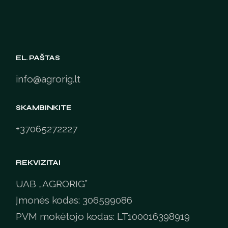
EL. PAŠTAS
info@agrorig.lt
SKAMBINKITE
+37065272227
REKVIZITAI
UAB „AGRORIG”
Įmonės kodas: 306599086
PVM mokėtojo kodas: LT100016398919