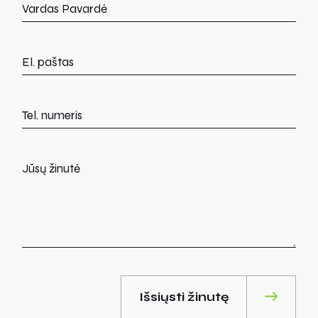
Išsiųsti žinutę