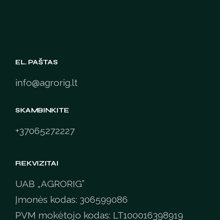
EL. PAŠTAS
info@agrorig.lt
SKAMBINKITE
+37065272227
REKVIZITAI
UAB „AGRORIG”
Įmonės kodas: 306599086
PVM mokėtojo kodas: LT100016398919