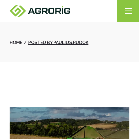
Skip
to
the
content
HOME
POSTED BY PAULIUS.RUDOK